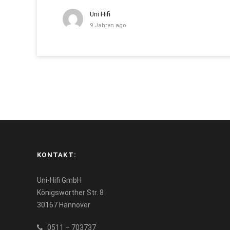
Uni Hifi
9 Jahren ago
KONTAKT:
Uni-Hifi GmbH
Königsworther Str. 8
30167 Hannover
0511 – 703737