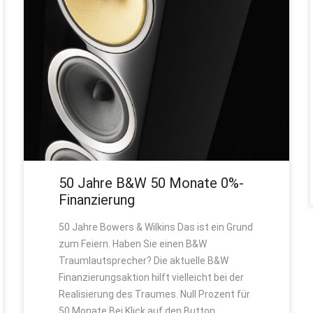
50 Jahre B&W 50 Monate 0%-
Finanzierung
50 Jahre Bowers & Wilkins Das ist ein Grund
zum Feiern. Haben Sie einen B&W
Traumlautsprecher? Die aktuelle B&W
Finanzierungsaktion hilft vielleicht bei der
Realisierung des Traumes. Null Prozent für
50 Monate Bei Klick auf den Button