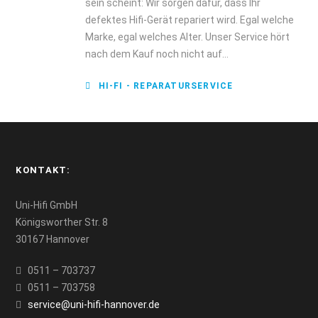
sein scheint: Wir sorgen dafür, dass Ihr
defektes Hifi-Gerät repariert wird. Egal welche
Marke, egal welches Alter. Unser Service hört
nach dem Kauf noch nicht auf...
HI-FI - REPARATURSERVICE
KONTAKT:
Uni-Hifi GmbH
Königsworther Str. 8
30167 Hannover
0511 – 703737
0511 – 703758
service@uni-hifi-hannover.de