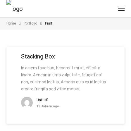
Home
Portfolio
Print
Stacking Box
In a sem faucibus, hendrerit mi ut, efficitur
libero. Aenean in urna vulputate, feugiat est
non, euismod lectus. Aenean quis ex id lectus
ornare fringilla sed vitae metus.
Uni-Hifi
11 Jahren ago