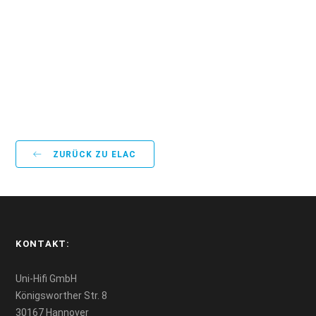
Nussbaum Hochglanz, Nussbaum geölt
Magnetisch gehaltener
Zubehör im Lieferumfang:
Stoffabdeckrahmen; Gummifüße; Polierset für schwarze
Hochglanz Oberflächen, AC Power Kabel
270 mm
Tiefe:
166 mm
Breite:
308 mm
Höhe:
7.8 kg
Gewicht:
ZURÜCK ZU ELAC
KONTAKT:
Uni-Hifi GmbH
Königsworther Str. 8
30167 Hannover