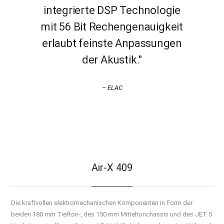
integrierte DSP Technologie
mit 56 Bit Rechengenauigkeit
erlaubt feinste Anpassungen
der Akustik."
– ELAC
Air-X 409
Die kraftvollen elektromechanischen Komponenten in Form der
beiden 180 mm Tiefton-, des 150 mm Mitteltonchassis und des JET 5