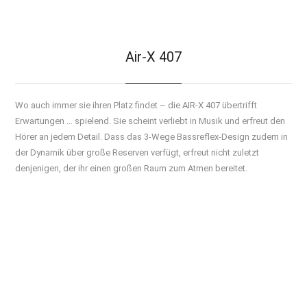
Air-X 407
Wo auch immer sie ihren Platz findet – die AIR-X 407 übertrifft
Erwartungen … spielend. Sie scheint verliebt in Musik und erfreut den
Hörer an jedem Detail. Dass das 3-Wege Bassreflex-Design zudem in
der Dynamik über große Reserven verfügt, erfreut nicht zuletzt
denjenigen, der ihr einen großen Raum zum Atmen bereitet.
Technische Daten
3-Wege, Vollaktiv, Bassreflex
Bauart: