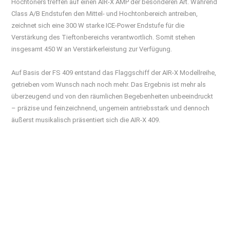
Hochtöners treffen auf einen AIR-X AMP der besonderen Art. Während
Class A/B Endstufen den Mittel- und Hochtonbereich antreiben,
zeichnet sich eine 300 W starke ICE-Power Endstufe für die
Verstärkung des Tieftonbereichs verantwortlich. Somit stehen
insgesamt 450 W an Verstärkerleistung zur Verfügung.
Auf Basis der FS 409 entstand das Flaggschiff der AIR-X Modellreihe,
getrieben vom Wunsch nach noch mehr. Das Ergebnis ist mehr als
überzeugend und von den räumlichen Begebenheiten unbeeindruckt
– präzise und feinzeichnend, ungemein antriebsstark und dennoch
äußerst musikalisch präsentiert sich die AIR-X 409.
Technische Daten
3-Wege, Vollaktiv, Bassreflex
Bauart:
1 x JET 5
Hochtöner:
1x 150 mm AS-XR Konus
Mitteltöner:
2 x 180 AS-XR Konus
Tieftöner:
400 / 2000 Hz
Übergangsfrequenz: