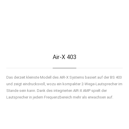
Hochglanzoberflächen Schwarz, AC Power Kabel
290 mm
Tiefe:
260 mm
Breite:
1.038 mm
Höhe:
20,9 kg
Gewicht:
Air-X 403
Das derzeit kleinste Modell des AIR-X Systems basiert auf der BS 403
und zeigt eindrucksvoll, wozu ein kompakter 2-Wege-Lautsprecher im
Stande sein kann. Dank des integrierten AIR-X AMP spielt der
Lautsprecher in jedem Frequenzbereich mehr als erwachsen auf.