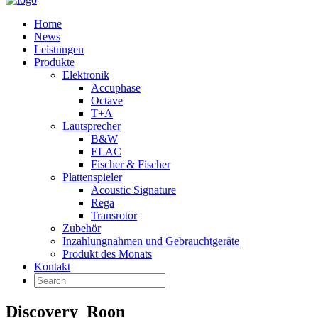
Home
News
Leistungen
Produkte
Elektronik
Accuphase
Octave
T+A
Lautsprecher
B&W
ELAC
Fischer & Fischer
Plattenspieler
Acoustic Signature
Rega
Transrotor
Zubehör
Inzahlungnahmen und Gebrauchtgeräte
Produkt des Monats
Kontakt
Discovery_Roon