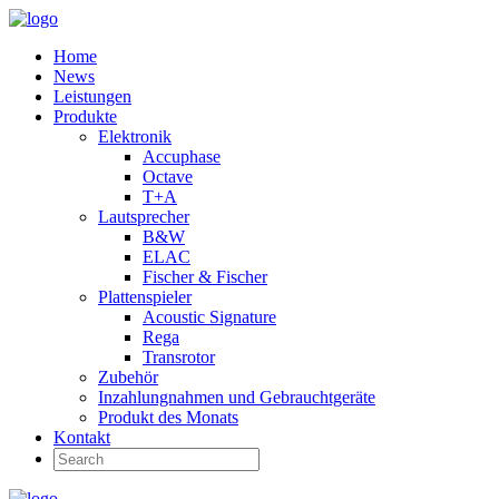
Home
News
Leistungen
Produkte
Elektronik
Accuphase
Octave
T+A
Lautsprecher
B&W
ELAC
Fischer & Fischer
Plattenspieler
Acoustic Signature
Rega
Transrotor
Zubehör
Inzahlungnahmen und Gebrauchtgeräte
Produkt des Monats
Kontakt