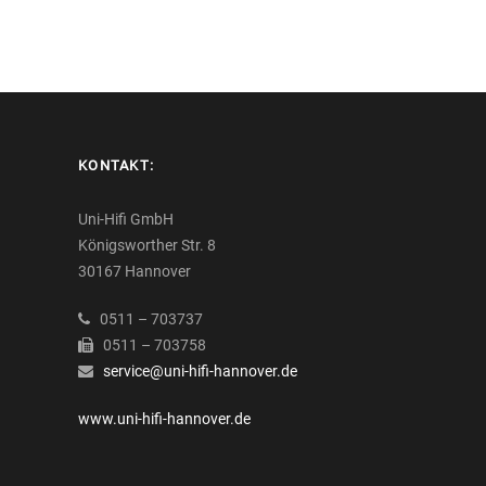
KONTAKT:
Uni-Hifi GmbH
Königsworther Str. 8
30167 Hannover
0511 – 703737
0511 – 703758
service@uni-hifi-hannover.de
www.uni-hifi-hannover.de