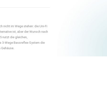
25
beid
46
270 
h nicht im Wege stehen: die Uni-Fi
ternative ist, aber der Wunsch nach
85 dB
 nutzt die gleichen,
s 3-Wege Bassreflex-System die
N
en Gehäuse.
Schwarz un
331 mm
T