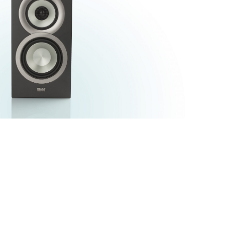
 mm Textilkalotte
Hochtöner:
seitig verrundet
Bassreflexrohr:
 – 25.000 Hz
Frequenzbereich:
/ 2700 Hz
Übergangsfrequenz:
140 W
Musikbelastbarkeit:
 @ 2,83 V / 1 m
Empfindlichkeit:
4 Ohm
Nennimpedanz:
ein
Magnetische Schirmung:
d Weiß Seidenmatt
Farbausführungen:
iefe:
339 mm
Höhe:
187 mm
Breite:
7,5 kg
Gewicht:
Technische Daten