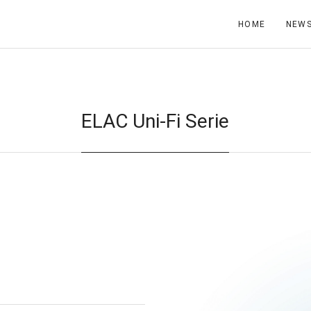
HOME
NEW
ELAC Uni-Fi Serie
3x
10
25
3x bei