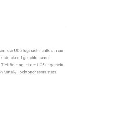
2x
10
25
2x bei
48 
270 
m: der UC5 fügt sich nahtlos in ein
 beeindruckend geschlossenen
85 dB
 Tieftöner agiert der UC5 ungemein
n Mittel-/Hochtonchassis stets
N
Schwarz un
331 mm