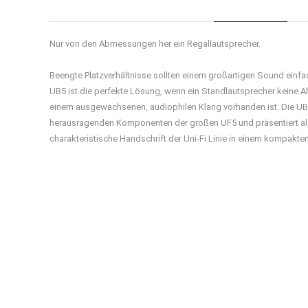
Nur von den Abmessungen her ein Regallautsprecher.
Beengte Platzverhältnisse sollten einem großartigen Sound einfac
UB5 ist die perfekte Lösung, wenn ein Standlautsprecher keine Al
einem ausgewachsenen, audiophilen Klang vorhanden ist. Die UB5
herausragenden Komponenten der großen UF5 und präsentiert al
charakteristische Handschrift der Uni-Fi Linie in einem kompakt