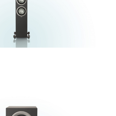
 – 25.000 Hz
Frequenzbereich:
/ 2700 Hz
Übergangsfrequenz:
140 W
Musikbelastbarkeit:
 @ 2,83 V / 1 m
Empfindlichkeit:
4 Ohm
Nennimpedanz:
ein
Magnetische Schirmung:
d Weiß Seidenmatt
Farbausführungen:
iefe:
1115 mm
Höhe:
258 mm
Breite:
18 kg
Gewicht:
Technische Daten
3-Wege, Bassreflex
Bauart:
30 mm Aluminium
Tieftöner:
0 mm Aluminium
Mitteltöner: