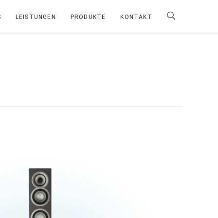
S
LEISTUNGEN
PRODUKTE
KONTAKT
Technische Daten
3-Wege, Bassreflex
Bauart:
 130 mm Aluminium
Tieftöner:
0 mm Aluminium
Mitteltöner:
 mm Textilkalotte
Hochtöner:
dseitig verrundet
Bassreflexrohr: