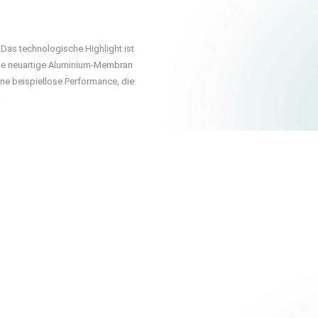
42
270 
 Das technologische Highlight ist
85 dB
ine neuartige Aluminium-Membran
ine beispiellose Performance, die
N
.
Schwarz un
331 mm
T
1
10