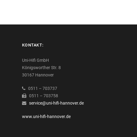
KONTAKT:
Uni-Hifi GmbH
Königsworther Str. 8
30167 Hannover
0511 – 703737
0511 – 703758
service@uni-hifi-hannover.de
www.uni-hifi-hannover.de