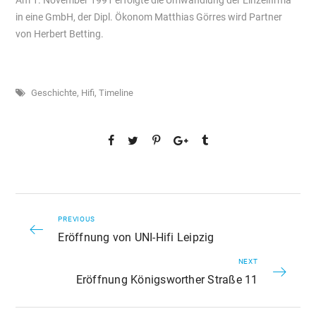
Am 1. November 1991 erfolgte die Umwandlung der Einzelfirma
in eine GmbH, der Dipl. Ökonom Matthias Görres wird Partner
von Herbert Betting.
Geschichte
,
Hifi
,
Timeline
PREVIOUS
Eröffnung von UNI-Hifi Leipzig
NEXT
Eröffnung Königsworther Straße 11