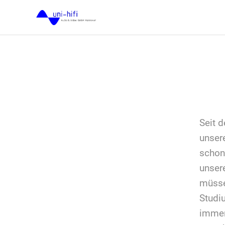
Un
Seit 
unser
schon
unser
müsse
Studi
immer